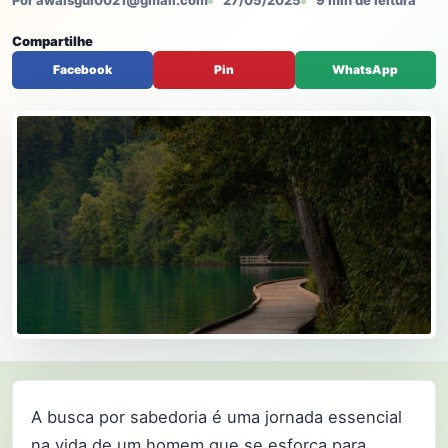
Por awaisgul0021@gmail.com
27/05/2025
9 min de leitura
Compartilhe
Facebook
Pin
WhatsApp
A busca por sabedoria é uma jornada essencial
na vida de um homem que se esforça para