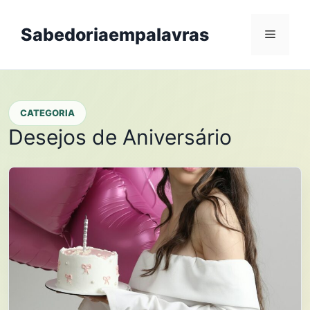
Skip
to
Sabedoriaempalavras
Menu
content
CATEGORIA
Desejos de Aniversário