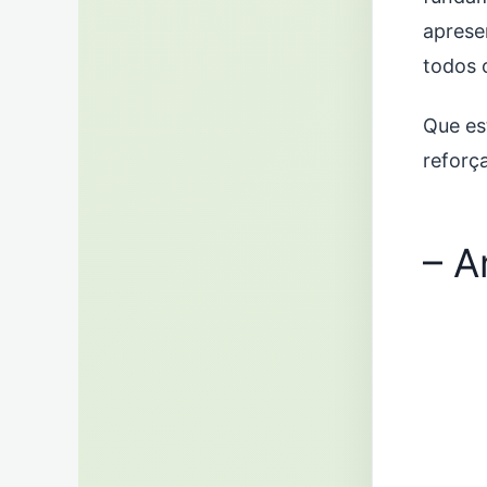
aprese
todos o
Que es
reforç
– A