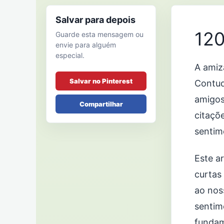
Salvar para depois
120
Guarde esta mensagem ou
envie para alguém
especial.
A amiz
Salvar no Pinterest
Contud
amigos
Compartilhar
citaçõ
sentim
Este ar
curtas
ao nos
sentim
fundam