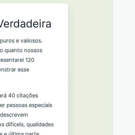
Verdadeira
uros e valiosos.
o quanto nossos
resentarei 120
nstrar esse
rará 40 citações
er pessoas especiais
e descrevem
 difíceis, qualidades
a e última parte