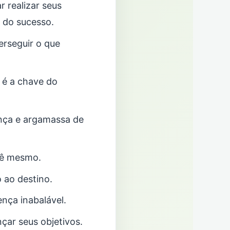
 realizar seus
 do sucesso.
rseguir o que
e é a chave do
ança e argamassa de
cê mesmo.
 ao destino.
ença inabalável.
ar seus objetivos.