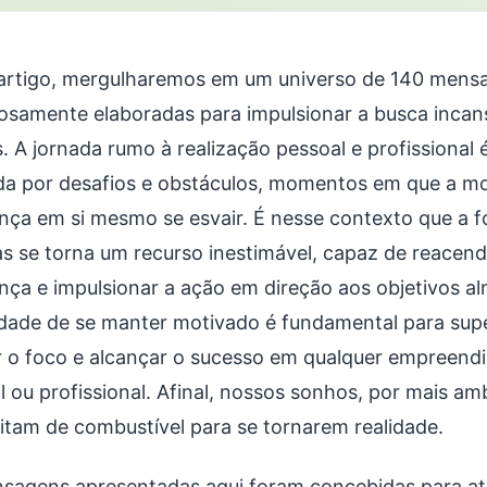
artigo, mergulharemos em um universo de 140 mens
osamente elaboradas para impulsionar a busca incan
. A jornada rumo à realização pessoal e profissional
a por desafios e obstáculos, momentos em que a mo
ença em si mesmo se esvair. É nesse contexto que a f
as se torna um recurso inestimável, capaz de reacen
nça e impulsionar a ação em direção aos objetivos al
dade de se manter motivado é fundamental para supe
 o foco e alcançar o sucesso em qualquer empreendi
l ou profissional. Afinal, nossos sonhos, por mais am
itam de combustível para se tornarem realidade.
sagens apresentadas aqui foram concebidas para a