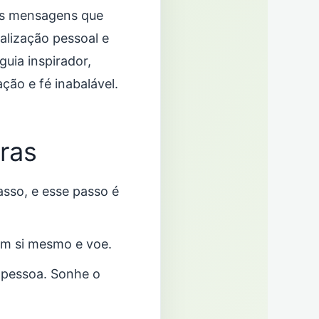
 as mensagens que
alização pessoal e
uia inspirador,
ão e fé inabalável.
ras
sso, e esse passo é
em si mesmo e voe.
a pessoa. Sonhe o