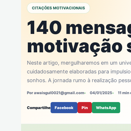
CITAÇÕES MOTIVACIONAIS
140 mensa
motivação
Neste artigo, mergulharemos em um univ
cuidadosamente elaboradas para impulsio
sonhos. A jornada rumo à realização pesso
Por awaisgul0021@gmail.com
04/01/2025
11 min 
Compartilhe
Facebook
Pin
WhatsApp