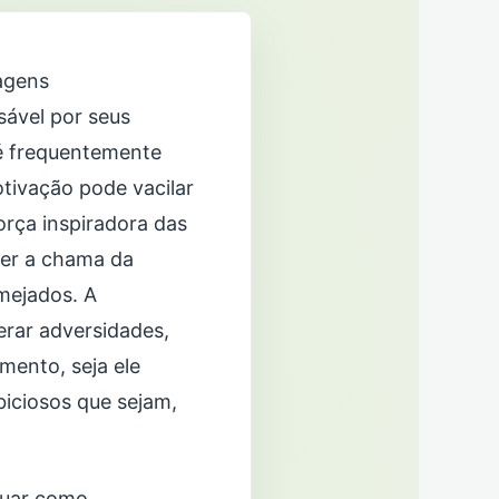
agens
sável por seus
 é frequentemente
tivação pode vacilar
orça inspiradora das
der a chama da
mejados. A
rar adversidades,
mento, seja ele
biciosos que sejam,
tuar como