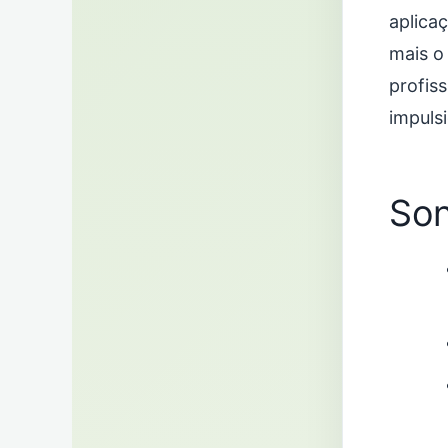
aplica
mais o
profis
impuls
Son