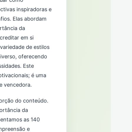
ctivas inspiradoras e
afios. Elas abordam
rtância da
creditar em si
ariedade de estilos
diverso, oferecendo
sidades. Este
tivacionais; é uma
e vencedora.
bsorção do conteúdo.
ortância da
sentamos as 140
mpreensão e