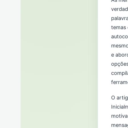
verdad
palavr
temas 
autoco
mesmo,
e abor
opções
compil
ferram
O arti
Inicia
motiva
mensag