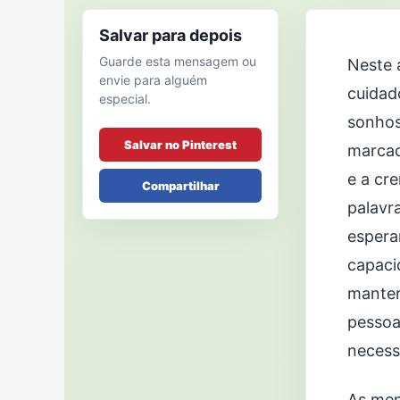
Salvar para depois
Guarde esta mensagem ou
Neste 
envie para alguém
cuidad
especial.
sonhos
Salvar no Pinterest
marcad
e a cr
Compartilhar
palavr
espera
capaci
manter
pessoa
necess
As men