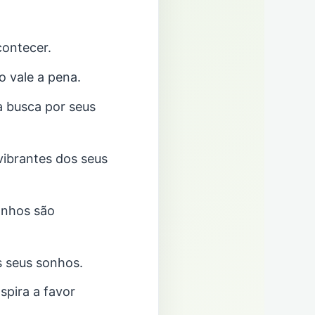
contecer.
o vale a pena.
a busca por seus
vibrantes dos seus
onhos são
s seus sonhos.
pira a favor