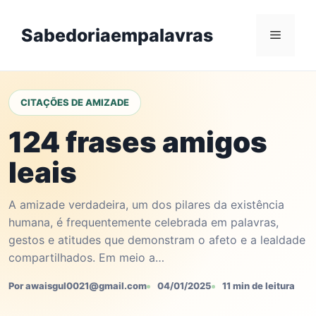
Skip
to
Sabedoriaempalavras
Menu
content
CITAÇÕES DE AMIZADE
124 frases amigos
leais
A amizade verdadeira, um dos pilares da existência
humana, é frequentemente celebrada em palavras,
gestos e atitudes que demonstram o afeto e a lealdade
compartilhados. Em meio a…
Por awaisgul0021@gmail.com
04/01/2025
11 min de leitura