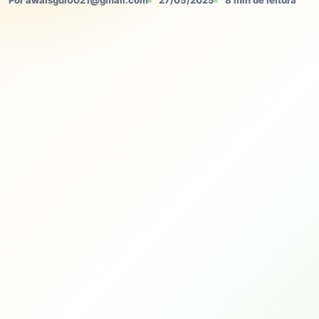
Por awaisgul0021@gmail.com
27/05/2025
8 min de leitura