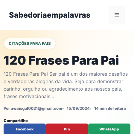
Skip
to
Sabedoriaempalavras
Menu
content
CITAÇÕES PARA PAIS
120 Frases Para Pai
120 Frases Para Pai Ser pai é um dos maiores desafios
e verdadeiras alegrias da vida. Seja para demonstrar
carinho, orgulho ou agradecimento aos nossos pais,
frases motivacionais…
Por awaisgul0021@gmail.com
15/09/2024
14 min de leitura
Compartilhe
Facebook
Pin
WhatsApp