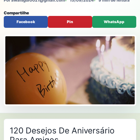
Por awaisgul0021@gmail.com
15/09/2024
9 min de leitura
Compartilhe
Facebook
Pin
WhatsApp
120 Desejos De Aniversário
Para Amigos