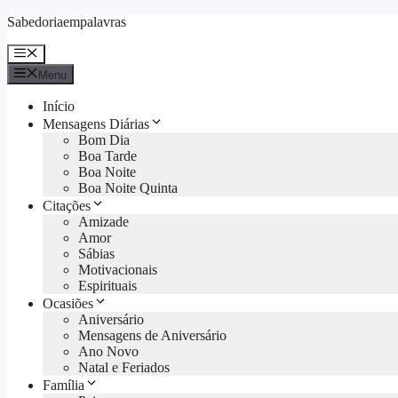
Skip
Sabedoriaempalavras
to
content
Menu
Menu
Início
Mensagens Diárias
Bom Dia
Boa Tarde
Boa Noite
Boa Noite Quinta
Citações
Amizade
Amor
Sábias
Motivacionais
Espirituais
Ocasiões
Aniversário
Mensagens de Aniversário
Ano Novo
Natal e Feriados
Família