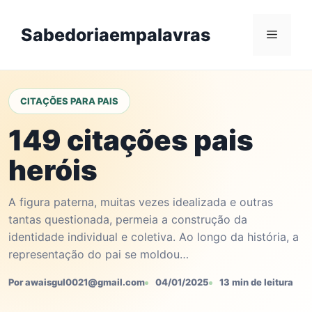
Skip
to
Sabedoriaempalavras
Menu
content
CITAÇÕES PARA PAIS
149 citações pais
heróis
A figura paterna, muitas vezes idealizada e outras
tantas questionada, permeia a construção da
identidade individual e coletiva. Ao longo da história, a
representação do pai se moldou…
Por awaisgul0021@gmail.com
04/01/2025
13 min de leitura