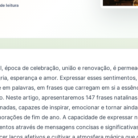
de leitura
l, época de celebração, união e renovação, é perm
gria, esperança e amor. Expressar esses sentimentos,
 em palavras, em frases que carregam em si a essênc
no. Neste artigo, apresentaremos 147 frases natalin
onadas, capazes de inspirar, emocionar e tornar ainda
rações de fim de ano. A capacidade de expressar n
entos através de mensagens concisas e significativa
cer laços afetivos e cultivar a atmosfera mágica que 