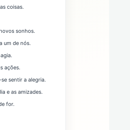
as coisas.
 novos sonhos.
da um de nós.
agia.
as ações.
e sentir a alegria.
ia e as amizades.
e for.