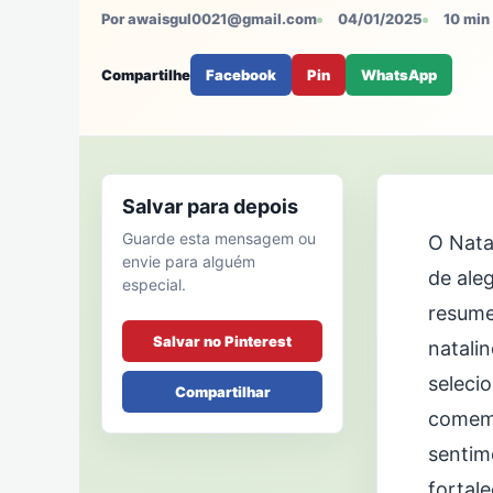
Por awaisgul0021@gmail.com
04/01/2025
10 min 
Compartilhe
Facebook
Pin
WhatsApp
Salvar para depois
Guarde esta mensagem ou
O Nata
envie para alguém
de ale
especial.
resume
Salvar no Pinterest
natali
seleci
Compartilhar
comemo
sentim
fortale