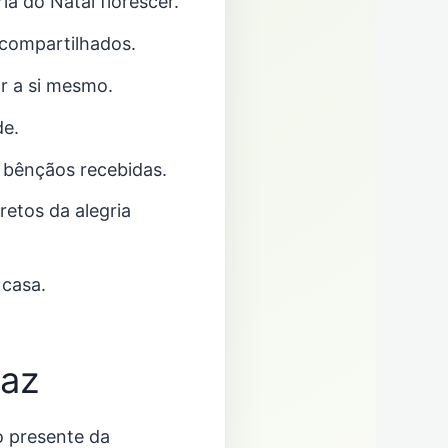
ia do Natal florescer.
 compartilhados.
r a si mesmo.
de.
s bênçãos recebidas.
retos da alegria
 casa.
Paz
o presente da