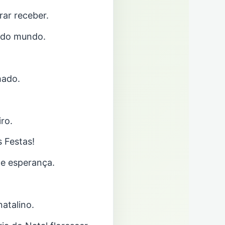
rar receber.
 do mundo.
hado.
ro.
s Festas!
e esperança.
atalino.