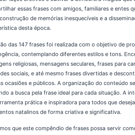
tilhar essas frases com amigos, familiares e entes q
 construção de memórias inesquecíveis e a disseminaç
erística desta época.
ção das 147 frases foi realizada com o objetivo de pr
ngência, contemplando diferentes estilos e tons. En
ens religiosas, mensagens seculares, frases para c
edes sociais, e até mesmo frases divertidas e descon
as ocasiões e públicos. A organização do conteúdo se
ando a busca pela frase ideal para cada situação. A i
rramenta prática e inspiradora para todos que desej
ntos natalinos de forma criativa e significativa.
mos que este compêndio de frases possa servir como