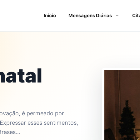
Início
Mensagens Diárias
Cit
natal
enovação, é permeado por
 Expressar esses sentimentos,
 frases…