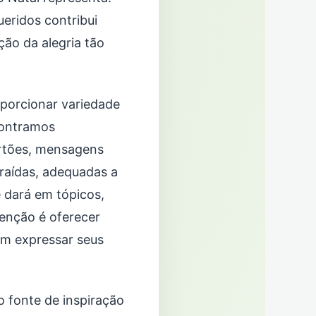
ueridos contribui
ão da alegria tão
oporcionar variedade
contramos
artões, mensagens
traídas, adequadas a
 dará em tópicos,
ntenção é oferecer
am expressar seus
 fonte de inspiração