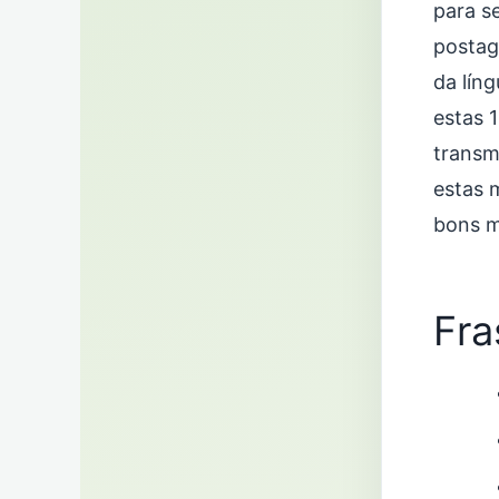
para s
postag
da lín
estas 
transmi
estas 
bons 
Fra