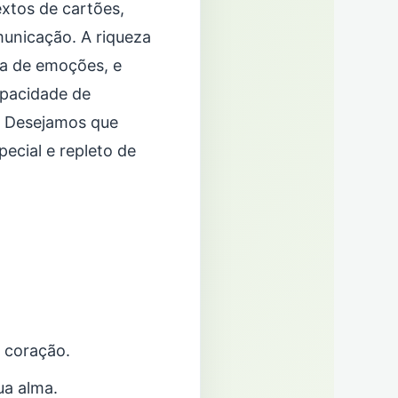
extos de cartões,
municação. A riqueza
ta de emoções, e
apacidade de
o. Desejamos que
ecial e repleto de
 coração.
ua alma.