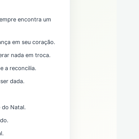
 sempre encontra um
ança em seu coração.
erar nada em troca.
 a reconcilia.
 ser dada.
 do Natal.
odo.
l.