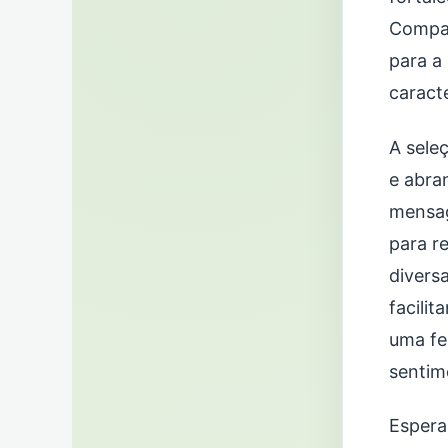
Compar
para a
caract
A sele
e abra
mensag
para r
divers
facilit
uma fe
sentime
Espera