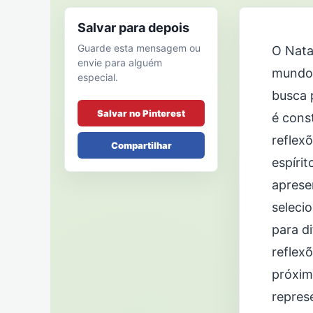
Salvar para depois
Guarde esta mensagem ou
O Nata
envie para alguém
mundo,
especial.
busca 
Salvar no Pinterest
é cons
reflex
Compartilhar
espírit
aprese
seleci
para d
reflex
próxim
repres