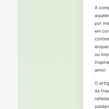
A comp
aquele
por me
em cont
contem
enquan
ou imp
inspir
amor.
O artig
As fra
reflet
solidar