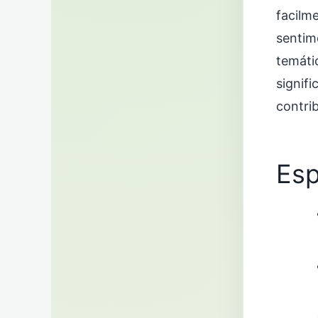
facilm
sentim
temáti
signif
contri
Esp