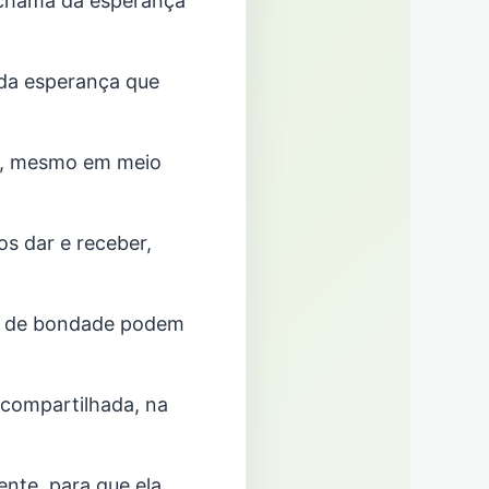
 chama da esperança
 da esperança que
nça, mesmo em meio
s dar e receber,
s de bondade podem
 compartilhada, na
nte, para que ela