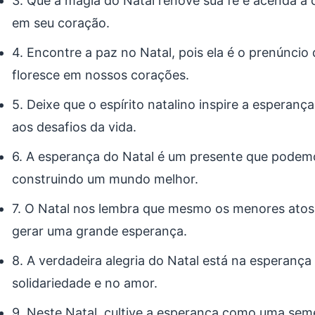
3. Que a magia do Natal renove sua fé e acenda a
em seu coração.
4. Encontre a paz no Natal, pois ela é o prenúncio
floresce em nossos corações.
5. Deixe que o espírito natalino inspire a espera
aos desafios da vida.
6. A esperança do Natal é um presente que podemo
construindo um mundo melhor.
7. O Natal nos lembra que mesmo os menores ato
gerar uma grande esperança.
8. A verdadeira alegria do Natal está na esperança
solidariedade e no amor.
9. Neste Natal, cultive a esperança como uma seme