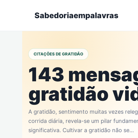
Skip
to
Sabedoriaempalavras
content
CITAÇÕES DE GRATIDÃO
143 mensa
gratidão vi
A gratidão, sentimento muitas vezes rel
corrida diária, revela-se um pilar fundame
significativa. Cultivar a gratidão não se…