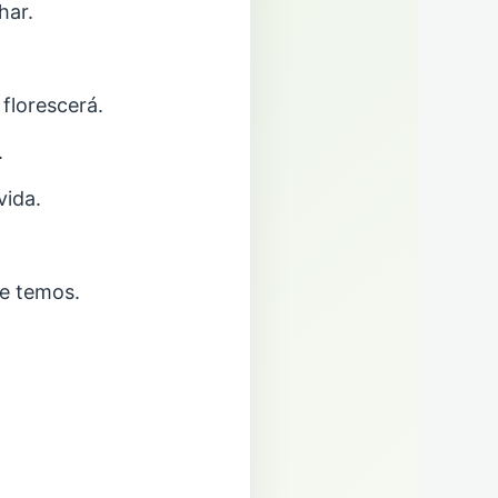
har.
florescerá.
.
vida.
ue temos.