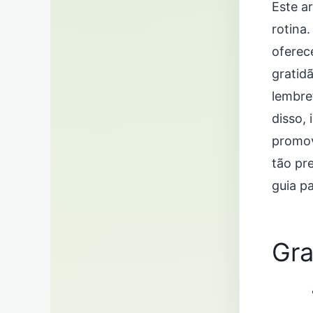
Este ar
rotina
oferec
gratid
lembre
disso, 
promov
tão pr
guia p
Gra