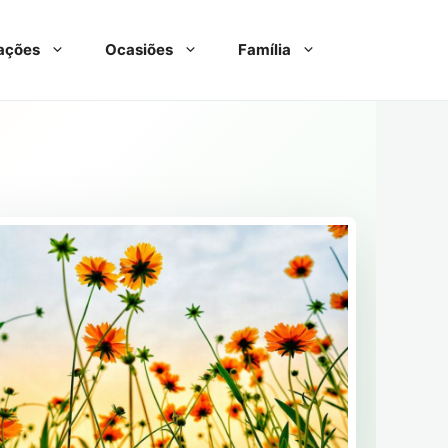
ações
Ocasiões
Família