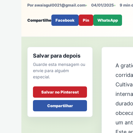
Por awaisgul0021@gmail.com
04/01/2025
9 min d
Compartilhe
Facebook
Pin
WhatsApp
Salvar para depois
Guarde esta mensagem ou
A grat
envie para alguém
corrida
especial.
Cultiv
Salvar no Pinterest
intern
durado
Compartilhar
obceca
um ant
Este a