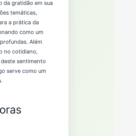
ão da gratidão em sua
ões temáticas,
ra a prática da
cionando como um
 profundas. Além
o no cotidiano,
 deste sentimento
tigo serve como um
.
oras