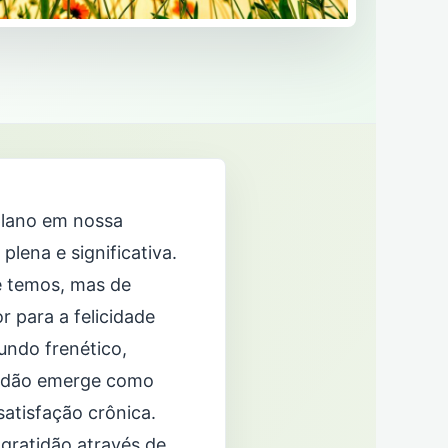
plano em nossa
plena e significativa.
e temos, mas de
 para a felicidade
undo frenético,
atidão emerge como
satisfação crônica.
 gratidão através de