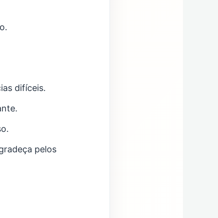
o.
s difíceis.
nte.
o.
gradeça pelos