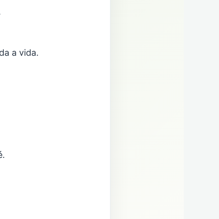
.
a a vida.
é.