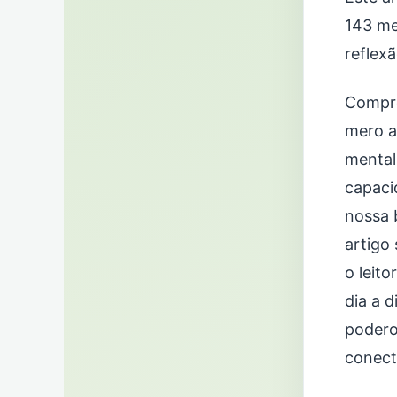
143 me
reflex
Compre
mero a
mental
capaci
nossa 
artigo
o leit
dia a 
podero
conect