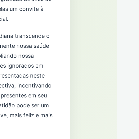
las um convite à
ial.
diana transcende o
amente nossa saúde
pliando nossa
zes ignorados em
resentadas neste
ctiva, incentivando
s presentes em seu
ratidão pode ser um
e, mais feliz e mais