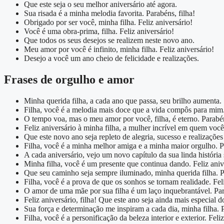
Que este seja o seu melhor aniversário até agora.
Sua risada é a minha melodia favorita. Parabéns, filha!
Obrigado por ser você, minha filha. Feliz aniversário!
Você é uma obra-prima, filha. Feliz aniversário!
Que todos os seus desejos se realizem neste novo ano.
Meu amor por você é infinito, minha filha. Feliz aniversário!
Desejo a você um ano cheio de felicidade e realizações.
Frases de orgulho e amor
Minha querida filha, a cada ano que passa, seu brilho aumenta.
Filha, você é a melodia mais doce que a vida compôs para mim. 
O tempo voa, mas o meu amor por você, filha, é eterno. Parabé
Feliz aniversário à minha filha, a mulher incrível em quem você
Que este novo ano seja repleto de alegria, sucesso e realizações
Filha, você é a minha melhor amiga e a minha maior orgulho. 
A cada aniversário, vejo um novo capítulo da sua linda história 
Minha filha, você é um presente que continua dando. Feliz aniv
Que seu caminho seja sempre iluminado, minha querida filha. 
Filha, você é a prova de que os sonhos se tornam realidade. Feli
O amor de uma mãe por sua filha é um laço inquebrantável. Pa
Feliz aniversário, filha! Que este ano seja ainda mais especial d
Sua força e determinação me inspiram a cada dia, minha filha. 
Filha, você é a personificação da beleza interior e exterior. Feli