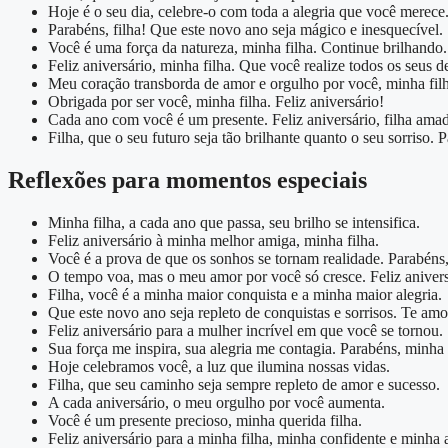
Hoje é o seu dia, celebre-o com toda a alegria que você merece
Parabéns, filha! Que este novo ano seja mágico e inesquecível.
Você é uma força da natureza, minha filha. Continue brilhando.
Feliz aniversário, minha filha. Que você realize todos os seus d
Meu coração transborda de amor e orgulho por você, minha filh
Obrigada por ser você, minha filha. Feliz aniversário!
Cada ano com você é um presente. Feliz aniversário, filha ama
Filha, que o seu futuro seja tão brilhante quanto o seu sorriso. 
Reflexões para momentos especiais
Minha filha, a cada ano que passa, seu brilho se intensifica.
Feliz aniversário à minha melhor amiga, minha filha.
Você é a prova de que os sonhos se tornam realidade. Parabéns, 
O tempo voa, mas o meu amor por você só cresce. Feliz anivers
Filha, você é a minha maior conquista e a minha maior alegria.
Que este novo ano seja repleto de conquistas e sorrisos. Te amo,
Feliz aniversário para a mulher incrível em que você se tornou.
Sua força me inspira, sua alegria me contagia. Parabéns, minha 
Hoje celebramos você, a luz que ilumina nossas vidas.
Filha, que seu caminho seja sempre repleto de amor e sucesso.
A cada aniversário, o meu orgulho por você aumenta.
Você é um presente precioso, minha querida filha.
Feliz aniversário para a minha filha, minha confidente e minha 