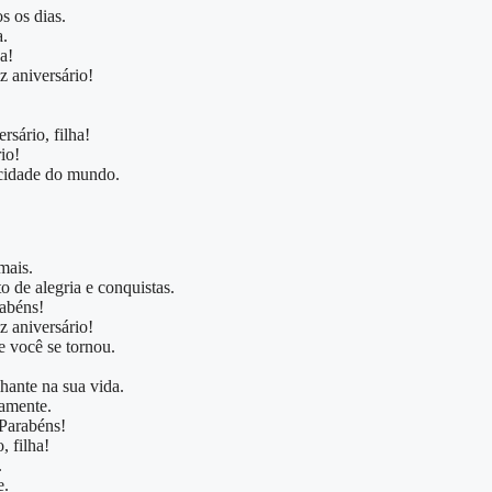
s os dias.
a.
a!
z aniversário!
rsário, filha!
io!
licidade do mundo.
mais.
o de alegria e conquistas.
rabéns!
 aniversário!
e você se tornou.
lhante na sua vida.
tamente.
 Parabéns!
, filha!
.
e.