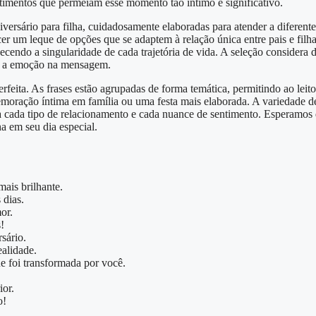
timentos que permeiam esse momento tão íntimo e significativo.
niversário para filha, cuidadosamente elaboradas para atender a diferen
cer um leque de opções que se adaptem à relação única entre pais e filh
nhecendo a singularidade de cada trajetória de vida. A seleção considera d
a e a emoção na mensagem.
perfeita. As frases estão agrupadas de forma temática, permitindo ao leito
moração íntima em família ou uma festa mais elaborada. A variedade de 
a cada tipo de relacionamento e cada nuance de sentimento. Esperamos 
a em seu dia especial.
mais brilhante.
 dias.
or.
!
sário.
ealidade.
 foi transformada por você.
ior.
o!