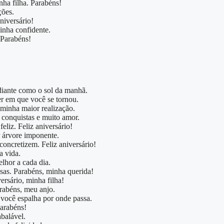
nha filha. Parabéns!
ções.
niversário!
inha confidente.
 Parabéns!
adiante como o sol da manhã.
r em que você se tornou.
 minha maior realização.
 conquistas e muito amor.
eliz. Feliz aniversário!
 árvore imponente.
 concretizem. Feliz aniversário!
a vida.
elhor a cada dia.
sas. Parabéns, minha querida!
ersário, minha filha!
rabéns, meu anjo.
 você espalha por onde passa.
Parabéns!
balável.