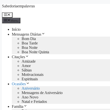
Skip
Sabedoriaempalavras
to
content
Menu
Menu
Início
Mensagens Diárias
Bom Dia
Boa Tarde
Boa Noite
Boa Noite Quinta
Citações
Amizade
Amor
Sábias
Motivacionais
Espirituais
Ocasiões
Aniversário
Mensagens de Aniversário
Ano Novo
Natal e Feriados
Família