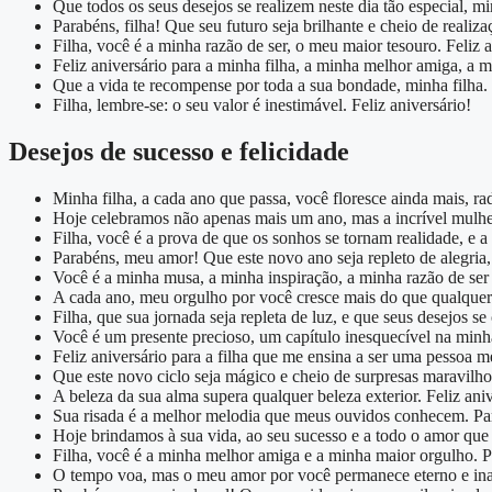
Que todos os seus desejos se realizem neste dia tão especial, mi
Parabéns, filha! Que seu futuro seja brilhante e cheio de realiza
Filha, você é a minha razão de ser, o meu maior tesouro. Feliz a
Feliz aniversário para a minha filha, a minha melhor amiga, a m
Que a vida te recompense por toda a sua bondade, minha filha.
Filha, lembre-se: o seu valor é inestimável. Feliz aniversário!
Desejos de sucesso e felicidade
Minha filha, a cada ano que passa, você floresce ainda mais, r
Hoje celebramos não apenas mais um ano, mas a incrível mulhe
Filha, você é a prova de que os sonhos se tornam realidade, e a
Parabéns, meu amor! Que este novo ano seja repleto de alegria,
Você é a minha musa, a minha inspiração, a minha razão de ser f
A cada ano, meu orgulho por você cresce mais do que qualquer
Filha, que sua jornada seja repleta de luz, e que seus desejos se
Você é um presente precioso, um capítulo inesquecível na minh
Feliz aniversário para a filha que me ensina a ser uma pessoa m
Que este novo ciclo seja mágico e cheio de surpresas maravilho
A beleza da sua alma supera qualquer beleza exterior. Feliz aniv
Sua risada é a melhor melodia que meus ouvidos conhecem. Pa
Hoje brindamos à sua vida, ao seu sucesso e a todo o amor que
Filha, você é a minha melhor amiga e a minha maior orgulho. 
O tempo voa, mas o meu amor por você permanece eterno e ina