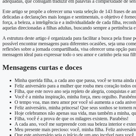
adequadas, que consigam traduzir em palavras a complexidade de sen
Este artigo se propõe a oferecer uma vasta seleção de 143 frases de a
delicadas a declarações mais longas e sentimentais, o objetivo é forne
força, a beleza, a inteligência e a individualidade de cada filha, reco
aquelas direcionadas a filhas adultas, buscando sempre a pertinênci
A estrutura deste artigo é organizada para facilitar a busca pela frase 
possível encontrar mensagens para diferentes ocasiões, seja uma come
reflexões sobre a jornada compartilhada, visa oferecer uma opção par
mensagem ideal para expressar todo o seu amor e carinho pela sua filh
Mensagens curtas e doces
Minha querida filha, a cada ano que passa, você se torna ainda 
Feliz aniversário para a mulher que rouba meu coração todos os
Filha, que este novo ano seja repleto de alegria, conquistas e am
Você é a minha inspiração, minha força, meu orgulho. Parabéns
O tempo voa, mas meu amor por você só aumenta a cada aniver
Feliz aniversário, minha princesa! Que seus sonhos se tornem r
Hoje celebramos não apenas sua vida, mas também a minha, que
Filha, você é a prova de que os milagres existem. Parabéns!
A cada ano, você me surpreende com sua beleza interior e exter
Meu presente mais precioso: você, minha filha. Feliz aniversári
Que este aniversário seja o início de um ano incrível para você.