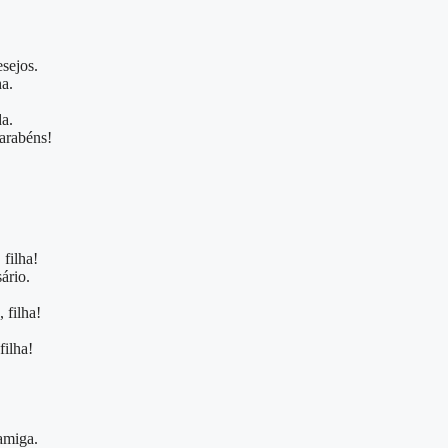
.
esejos.
a.
da.
Parabéns!
filha!
ário.
 filha!
filha!
amiga.