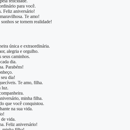
ela felicidade.
ordinário para você.
. Feliz aniversário!
a maravilhosa. Te amo!
s sonhos se tornem realidade!
eira única e extraordinária.
r, alegria e orgulho.
os seus caminhos.
cada dia.
ha. Parabéns!
conheço.
seu dia!
uecíveis. Te amo, filha.
 luz.
 companheira.
niversário, minha filha.
udo que você conquistou.
lhante na sua vida.
io!
 de vida.
a. Feliz aniversário!
, minha filha!