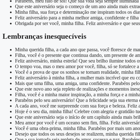
Parabéns, meu raio de sol! Que sua vida seja sempre iluminada p
Que este aniversário seja o começo de um ano ainda mais extra
Minha filha, sua força e determinação me inspiram todos os dias
Feliz aniversário para a minha melhor amiga, confidente e filh
Obrigada por ser você, minha filha. Feliz aniversário e que seu
Lembranças inesquecíveis
Minha querida filha, a cada ano que passa, você floresce de man
Filha, você é o presente que continua dando, um presente de amo
Feliz aniversário, minha estrela! Que seu brilho ilumine todos 
O tempo voa, mas o meu amor por você, filha, só se fortalece a 
Você é a prova de que os sonhos se tornam realidade, minha fil
Feliz aniversário à minha filha, a mulher mais incrível que eu 
Mais que uma filha, uma amiga, uma confidente. Parabéns pelo 
Que este novo ano seja repleto de realizações e momentos inesq
Filha, você é a minha maior inspiração, a minha força e a minha
Parabéns pelo seu aniversário! Que a felicidade seja sua eterna
A cada ano, você me surpreende com sua força e beleza. Feliz a
Hoje é o seu dia, minha filha! Celebre com alegria e gratidão t
Que este aniversário seja o início de um capítulo ainda mais bri
Meu amor por você é um oceano sem fim, filha. Feliz aniversár
Você é uma obra-prima, minha filha. Parabéns por mais um ano
Desejo que todos os seus desejos se realizem, minha querida filh
Que a sua jornada seja repleta de amor, sucesso e paz. Parabéns