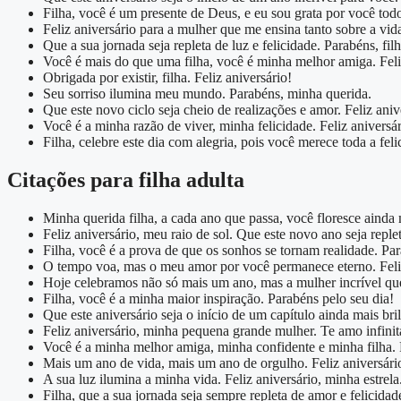
Filha, você é um presente de Deus, e eu sou grata por você todo
Feliz aniversário para a mulher que me ensina tanto sobre a vid
Que a sua jornada seja repleta de luz e felicidade. Parabéns, filh
Você é mais do que uma filha, você é minha melhor amiga. Feli
Obrigada por existir, filha. Feliz aniversário!
Seu sorriso ilumina meu mundo. Parabéns, minha querida.
Que este novo ciclo seja cheio de realizações e amor. Feliz anive
Você é a minha razão de viver, minha felicidade. Feliz aniversár
Filha, celebre este dia com alegria, pois você merece toda a fe
Citações para filha adulta
Minha querida filha, a cada ano que passa, você floresce ainda 
Feliz aniversário, meu raio de sol. Que este novo ano seja replet
Filha, você é a prova de que os sonhos se tornam realidade. Pa
O tempo voa, mas o meu amor por você permanece eterno. Feliz
Hoje celebramos não só mais um ano, mas a mulher incrível qu
Filha, você é a minha maior inspiração. Parabéns pelo seu dia!
Que este aniversário seja o início de um capítulo ainda mais bri
Feliz aniversário, minha pequena grande mulher. Te amo infini
Você é a minha melhor amiga, minha confidente e minha filha.
Mais um ano de vida, mais um ano de orgulho. Feliz aniversário
A sua luz ilumina a minha vida. Feliz aniversário, minha estrela
Filha, que a sua jornada seja sempre repleta de amor e felicidad