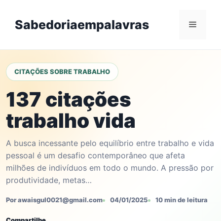
Skip
to
Sabedoriaempalavras
Menu
content
CITAÇÕES SOBRE TRABALHO
137 citações
trabalho vida
A busca incessante pelo equilíbrio entre trabalho e vida
pessoal é um desafio contemporâneo que afeta
milhões de indivíduos em todo o mundo. A pressão por
produtividade, metas…
Por awaisgul0021@gmail.com
04/01/2025
10 min de leitura
Compartilhe