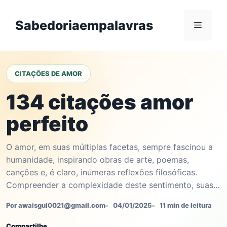
Skip
to
Sabedoriaempalavras
Menu
content
CITAÇÕES DE AMOR
134 citações amor
perfeito
O amor, em suas múltiplas facetas, sempre fascinou a
humanidade, inspirando obras de arte, poemas,
canções e, é claro, inúmeras reflexões filosóficas.
Compreender a complexidade deste sentimento, suas…
Por awaisgul0021@gmail.com
04/01/2025
11 min de leitura
Compartilhe