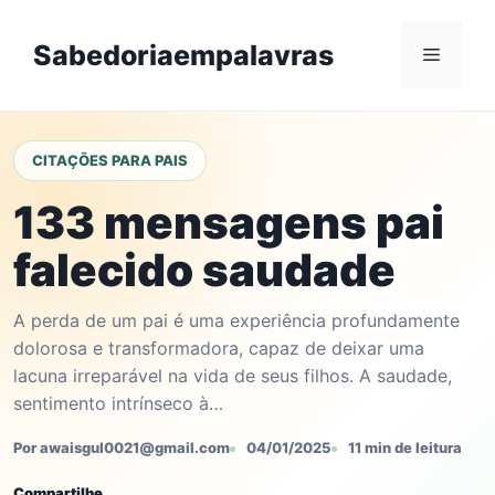
Skip
to
Sabedoriaempalavras
Menu
content
CITAÇÕES PARA PAIS
133 mensagens pai
falecido saudade
A perda de um pai é uma experiência profundamente
dolorosa e transformadora, capaz de deixar uma
lacuna irreparável na vida de seus filhos. A saudade,
sentimento intrínseco à…
Por awaisgul0021@gmail.com
04/01/2025
11 min de leitura
Compartilhe