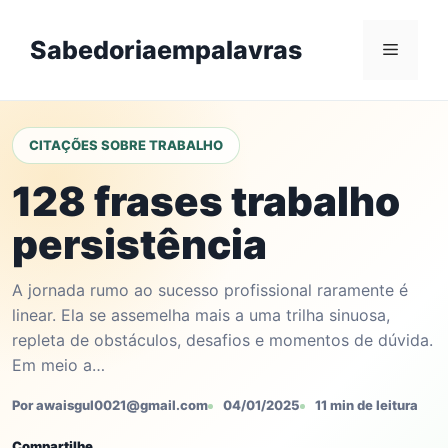
Skip
to
Sabedoriaempalavras
Menu
content
CITAÇÕES SOBRE TRABALHO
128 frases trabalho
persistência
A jornada rumo ao sucesso profissional raramente é
linear. Ela se assemelha mais a uma trilha sinuosa,
repleta de obstáculos, desafios e momentos de dúvida.
Em meio a…
Por awaisgul0021@gmail.com
04/01/2025
11 min de leitura
Compartilhe