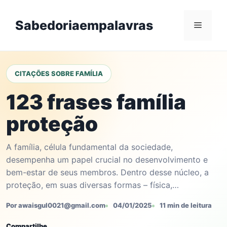
Skip
to
Sabedoriaempalavras
Menu
content
CITAÇÕES SOBRE FAMÍLIA
123 frases família
proteção
A família, célula fundamental da sociedade,
desempenha um papel crucial no desenvolvimento e
bem-estar de seus membros. Dentro desse núcleo, a
proteção, em suas diversas formas – física,…
Por awaisgul0021@gmail.com
04/01/2025
11 min de leitura
Compartilhe