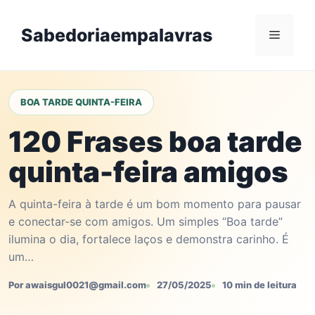
Skip
to
Sabedoriaempalavras
Menu
content
BOA TARDE QUINTA-FEIRA
120 Frases boa tarde
quinta-feira amigos
A quinta-feira à tarde é um bom momento para pausar
e conectar-se com amigos. Um simples “Boa tarde”
ilumina o dia, fortalece laços e demonstra carinho. É
um…
Por awaisgul0021@gmail.com
27/05/2025
10 min de leitura