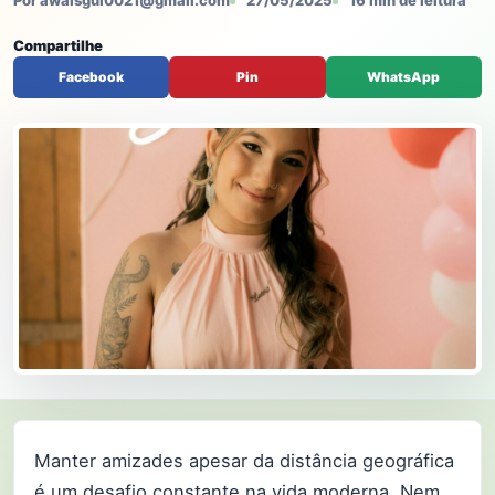
Por awaisgul0021@gmail.com
27/05/2025
16 min de leitura
Compartilhe
Facebook
Pin
WhatsApp
Manter amizades apesar da distância geográfica
é um desafio constante na vida moderna. Nem