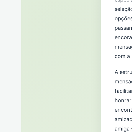
seleçã
opções
passan
encora
mensag
com a 
A estr
mensag
facilit
honrar
encont
amizad
amiga 