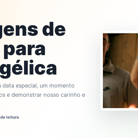
gens de
 para
gélica
a data especial, um momento
os e demonstrar nosso carinho e
de leitura