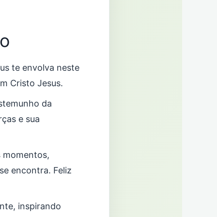
io
eus te envolva neste
em Cristo Jesus.
estemunho da
rças e sua
os momentos,
e encontra. Feliz
nte, inspirando