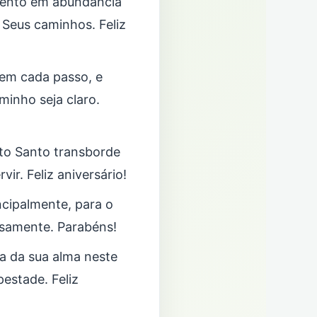
mento em abundância
 Seus caminhos. Feliz
 em cada passo, e
inho seja claro.
rito Santo transborde
ir. Feliz aniversário!
ncipalmente, para o
osamente. Parabéns!
a da sua alma neste
estade. Feliz