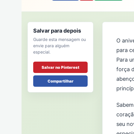
Salvar para depois
Guarde esta mensagem ou
O aniv
envie para alguém
para c
especial.
Para u
Salvar no Pinterest
força 
abenço
Compartilhar
princí
Sabemo
coraçã
seu no
especi