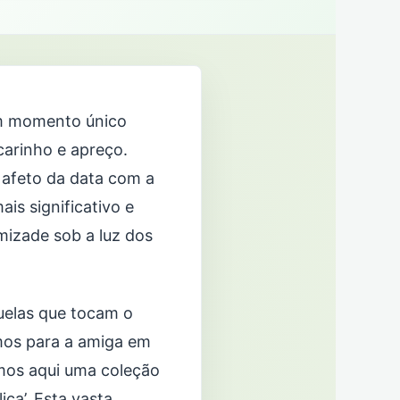
um momento único
arinho e apreço.
afeto da data com a
is significativo e
mizade sob a luz dos
uelas que tocam o
mos para a amiga em
imos aqui uma coleção
ca’. Esta vasta