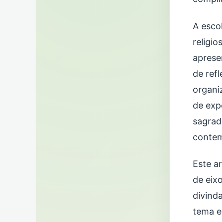
A esco
religio
aprese
de ref
organi
de exp
sagrad
contem
Este a
de eix
divind
tema e