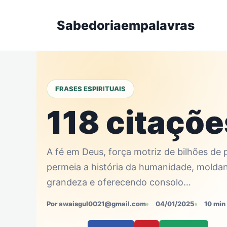
Skip
to
Sabedoriaempalavras
content
FRASES ESPIRITUAIS
118 citaçõe
A fé em Deus, força motriz de bilhões de
permeia a história da humanidade, moldan
grandeza e oferecendo consolo…
Por awaisgul0021@gmail.com
04/01/2025
10 min 