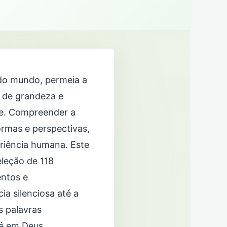
 do mundo, permeia a
s de grandeza e
e. Compreender a
ormas e perspectivas,
riência humana. Este
eleção de 118
entos e
ia silenciosa até a
as palavras
é em Deus.