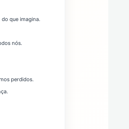
a do que imagina.
odos nós.
mos perdidos.
nça.