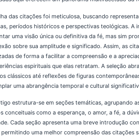
lha das citações foi meticulosa, buscando representa
sas, períodos históricos e perspectivas teológicas. A
ntar uma visão única ou definitiva da fé, mas sim p
lexão sobre sua amplitude e significado. Assim, as ci
zadas de forma a facilitar a compreensão e a aprecia
eriências espirituais que elas retratam. A seleção ab
os clássicos até reflexões de figuras contemporâne
plar uma abrangência temporal e cultural significativ
rtigo estrutura-se em seções temáticas, agrupando a
os conceituais como a esperança, o amor, a fé, a dúvi
ade. Cada seção apresenta uma breve introdução con
 permitindo uma melhor compreensão das citações s