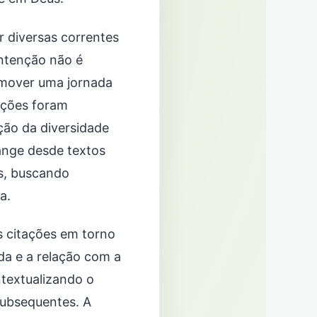
r diversas correntes
 intenção não é
romover uma jornada
tações foram
ção da diversidade
range desde textos
as, buscando
a.
s citações em torno
da e a relação com a
textualizando o
ubsequentes. A