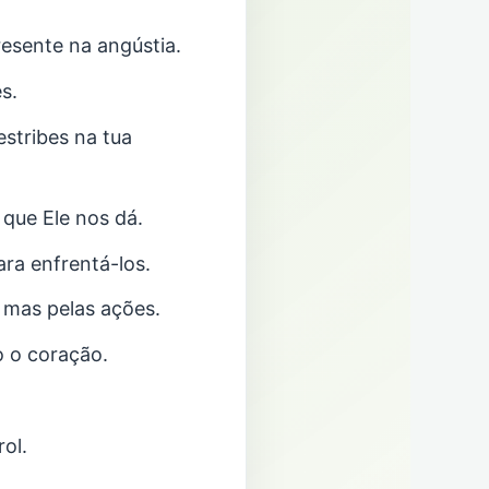
resente na angústia.
s.
stribes na tua
 que Ele nos dá.
ra enfrentá-los.
 mas pelas ações.
 o coração.
ol.