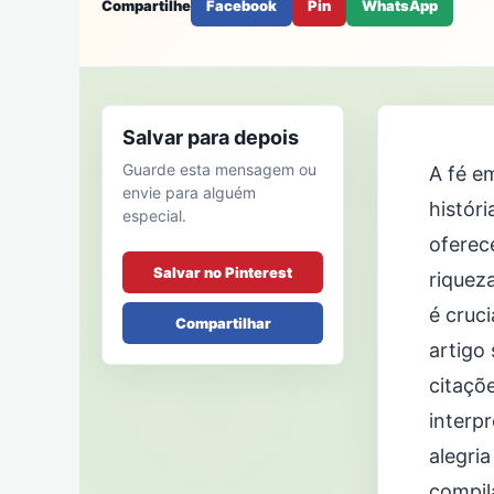
Compartilhe
Facebook
Pin
WhatsApp
Salvar para depois
Guarde esta mensagem ou
A fé e
envie para alguém
histór
especial.
oferec
Salvar no Pinterest
riquez
é cruc
Compartilhar
artigo
citaçõ
interp
alegria
compil