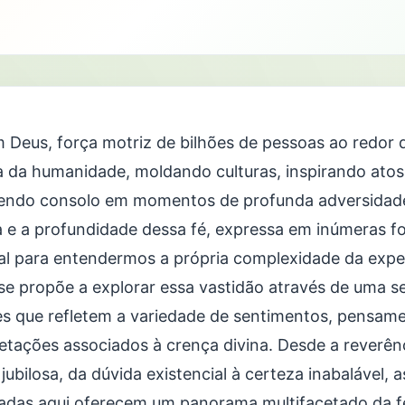
m Deus, força motriz de bilhões de pessoas ao redor
ia da humanidade, moldando culturas, inspirando ato
endo consolo em momentos de profunda adversidad
a e a profundidade dessa fé, expressa em inúmeras f
ial para entendermos a própria complexidade da expe
 se propõe a explorar essa vastidão através de uma s
es que refletem a variedade de sentimentos, pensam
retações associados à crença divina. Desde a reverênc
 jubilosa, da dúvida existencial à certeza inabalável, 
adas aqui oferecem um panorama multifacetado da f