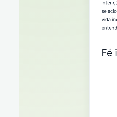
intençã
seleci
vida i
entend
Fé 