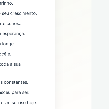
arinho.
 seu crescimento.
te curiosa.
om esperança.
m longe.
ocê é.
toda a sua
as constantes.
sceu para ser.
 seu sorriso hoje.