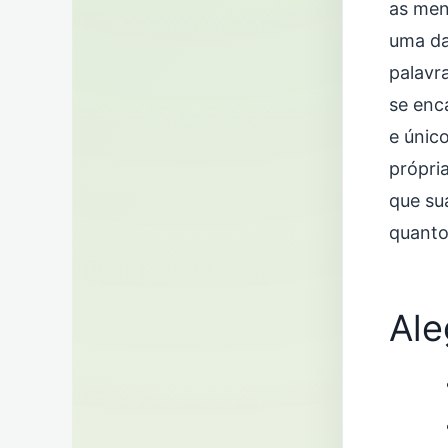
as men
uma da
palavr
se enc
e únic
própri
que su
quanto
Ale