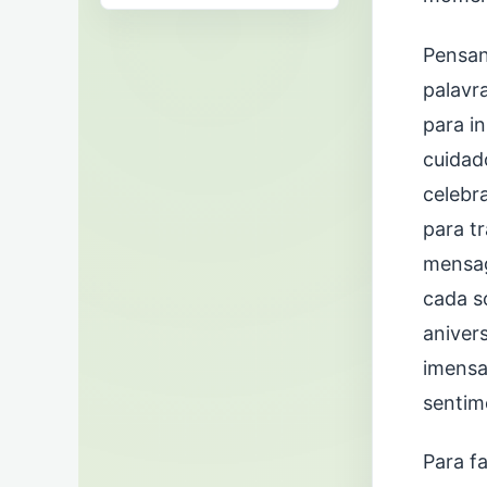
Pensan
palavr
para i
cuidad
celebr
para t
mensag
cada s
aniver
imensa
sentim
Para f