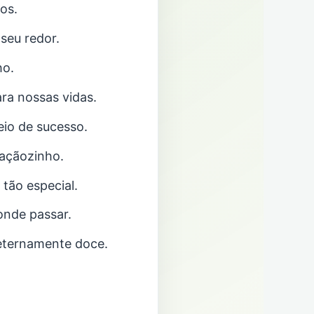
os.
seu redor.
ho.
ra nossas vidas.
heio de sucesso.
raçãozinho.
tão especial.
onde passar.
 eternamente doce.