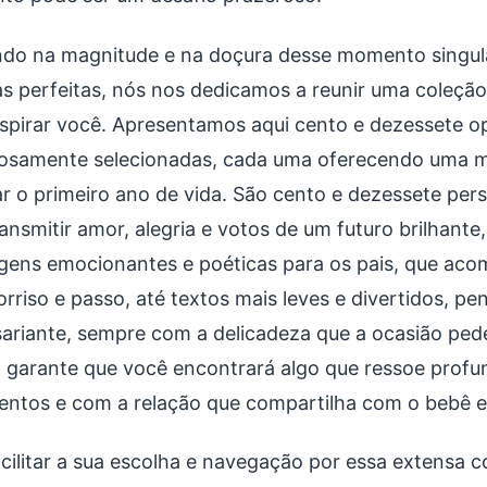
do na magnitude e na doçura desse momento singula
as perfeitas, nós nos dedicamos a reunir uma coleção 
nspirar você. Apresentamos aqui cento e dezessete
osamente selecionadas, cada uma oferecendo uma m
ar o primeiro ano de vida. São cento e dezessete pers
ransmitir amor, alegria e votos de um futuro brilhant
ens emocionantes e poéticas para os pais, que ac
orriso e passo, até textos mais leves e divertidos, p
sariante, sempre com a delicadeza que a ocasião ped
 garante que você encontrará algo que ressoe prof
entos e com a relação que compartilha com o bebê e 
acilitar a sua escolha e navegação por essa extensa 