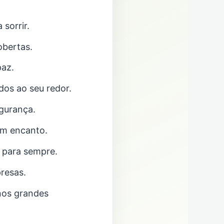
 sorrir.
obertas.
paz.
dos ao seu redor.
egurança.
om encanto.
o para sempre.
presas.
nos grandes