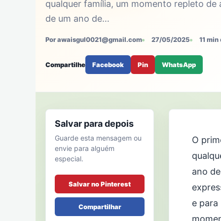
qualquer família, um momento repleto de a
de um ano de…
Por awaisgul0021@gmail.com
27/05/2025
11 min 
Compartilhe
Facebook
Pin
WhatsApp
Salvar para depois
Guarde esta mensagem ou
O prim
envie para alguém
qualqu
especial.
ano de
Salvar no Pinterest
expres
e para
Compartilhar
moment