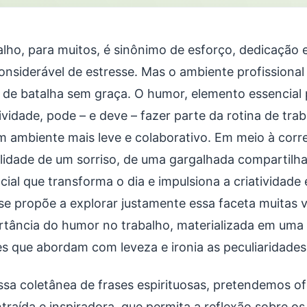
alho, para muitos, é sinônimo de esforço, dedicação 
onsiderável de estresse. Mas o ambiente profissional
de batalha sem graça. O humor, elemento essencial 
ividade, pode – e deve – fazer parte da rotina de tra
m ambiente mais leve e colaborativo. Em meio à correr
ilidade de um sorriso, de uma gargalhada compartilha
cial que transforma o dia e impulsiona a criatividade
 se propõe a explorar justamente essa faceta muitas 
rtância do humor no trabalho, materializada em uma 
es que abordam com leveza e ironia as peculiaridades 
sa coletânea de frases espirituosas, pretendemos of
traída e inspiradora, que permita a reflexão sobre os