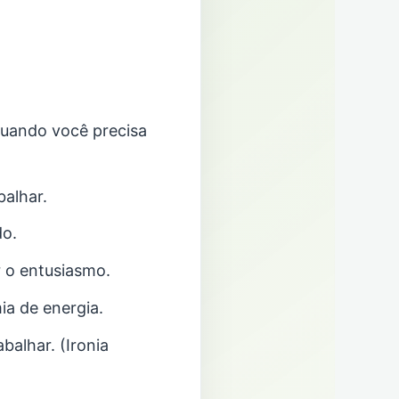
quando você precisa
balhar.
do.
r o entusiasmo.
a de energia.
alhar. (Ironia