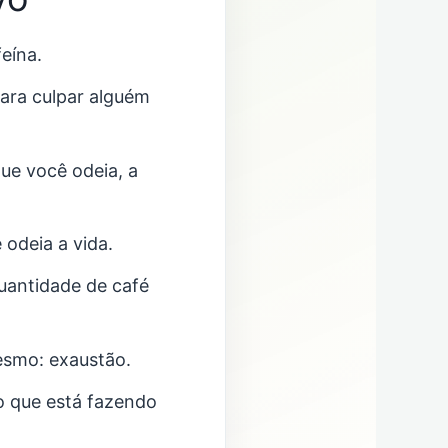
eína.
para culpar alguém
ue você odeia, a
odeia a vida.
uantidade de café
mesmo: exaustão.
o que está fazendo