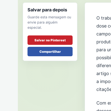
Salvar para depois
Guarde esta mensagem ou
O trab
envie para alguém
dose c
especial.
campo 
Salvar no Pinterest
produt
para u
Compartilhar
possib
diferen
artigo
a impo
citaçõ
Com es
descon