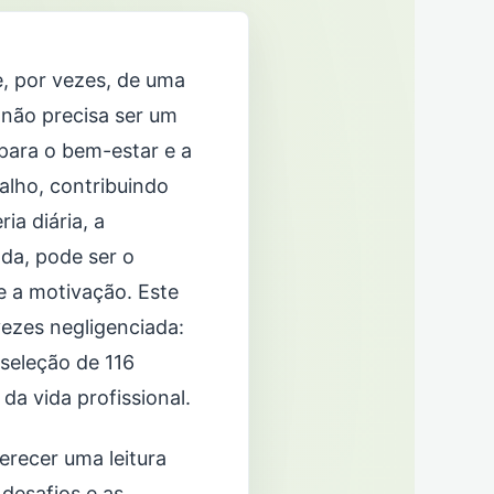
e, por vezes, de uma
 não precisa ser um
para o bem-estar e a
balho, contribuindo
ia diária, a
da, pode ser o
 e a motivação. Este
vezes negligenciada:
seleção de 116
da vida profissional.
erecer uma leitura
 desafios e as