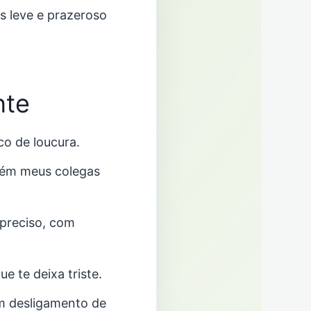
is leve e prazeroso
nte
co de loucura.
ém meus colegas
preciso, com
e te deixa triste.
m desligamento de