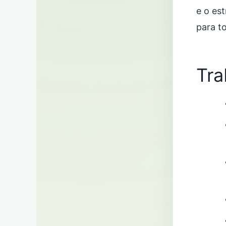
e o est
para t
Tra