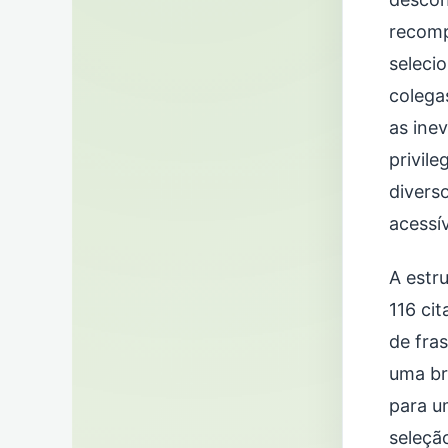
recomp
seleci
colega
as ine
privil
divers
acessív
A estru
116 cit
de fras
uma br
para u
seleçã