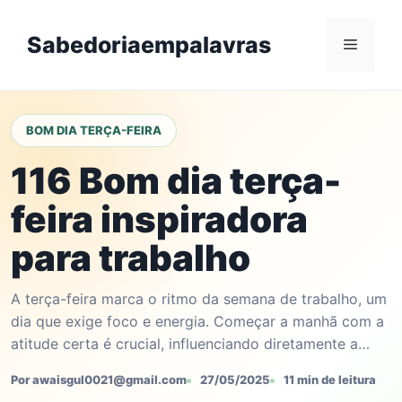
Skip
to
Sabedoriaempalavras
Menu
content
BOM DIA TERÇA-FEIRA
116 Bom dia terça-
feira inspiradora
para trabalho
A terça-feira marca o ritmo da semana de trabalho, um
dia que exige foco e energia. Começar a manhã com a
atitude certa é crucial, influenciando diretamente a…
Por awaisgul0021@gmail.com
27/05/2025
11 min de leitura