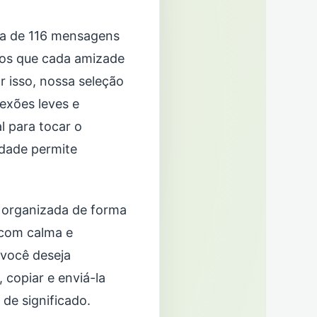
da de 116 mensagens
mos que cada amizade
 isso, nossa seleção
exões leves e
l para tocar o
edade permite
o organizada de forma
 com calma e
 você deseja
 copiar e enviá-la
 de significado.