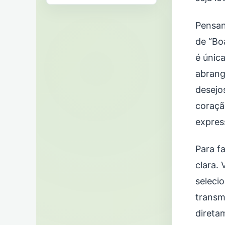
Pensan
de “Bo
é únic
abrang
desejo
coraçã
expres
Para f
clara.
seleci
transmi
direta