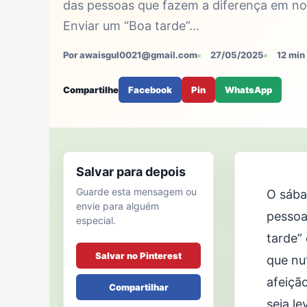
das pessoas que fazem a diferença em no
Enviar um “Boa tarde”…
Por awaisgul0021@gmail.com
27/05/2025
12 min 
Compartilhe
Facebook
Pin
WhatsApp
Salvar para depois
Guarde esta mensagem ou
O sába
envie para alguém
pessoa
especial.
tarde”
Salvar no Pinterest
que nu
afeiçã
Compartilhar
seja l