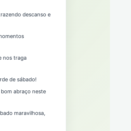
 trazendo descanso e
 momentos
e nos traga
arde de sábado!
 bom abraço neste
ábado maravilhosa,