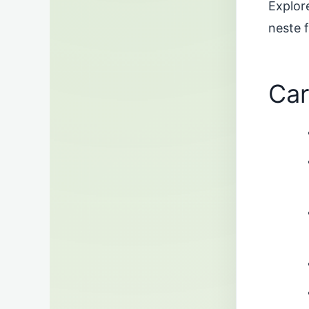
Explor
neste 
Car