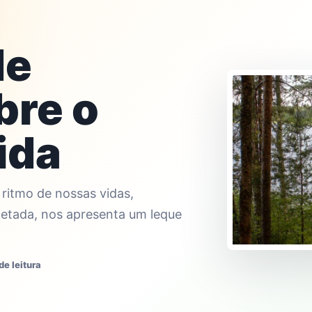
de
bre o
ida
 ritmo de nossas vidas,
cetada, nos apresenta um leque
de leitura