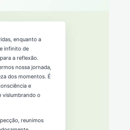
vidas, enquanto a
 infinito de
para a reflexão.
dermos nossa jornada,
leza dos momentos. É
consciência e
e vislumbrando o
specção, reunimos
idadosamente