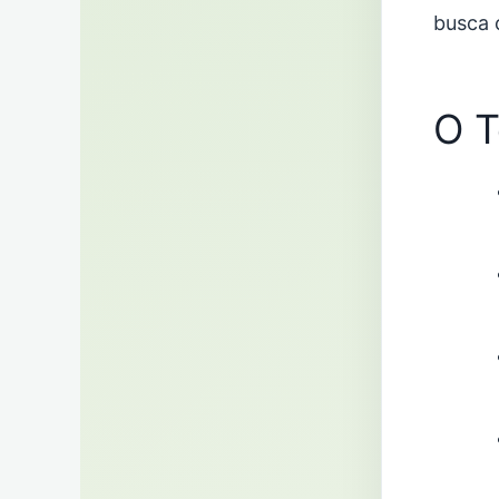
busca 
O T