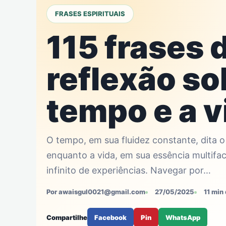
FRASES ESPIRITUAIS
115 frases 
reflexão so
tempo e a v
O tempo, em sua fluidez constante, dita o
enquanto a vida, em sua essência multifa
infinito de experiências. Navegar por…
Por awaisgul0021@gmail.com
27/05/2025
11 min 
Compartilhe
Facebook
Pin
WhatsApp