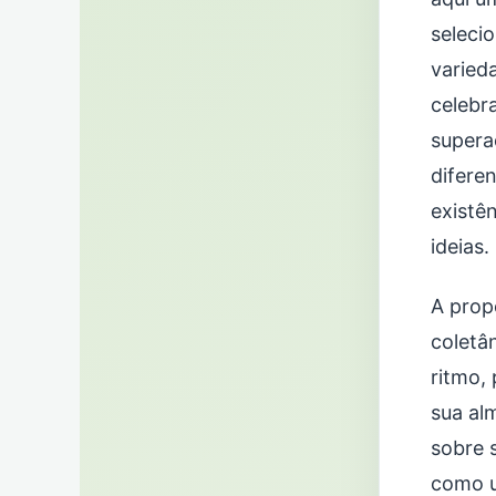
seleci
varied
celebr
supera
difere
existê
ideias.
A propo
coletâ
ritmo,
sua al
sobre 
como u