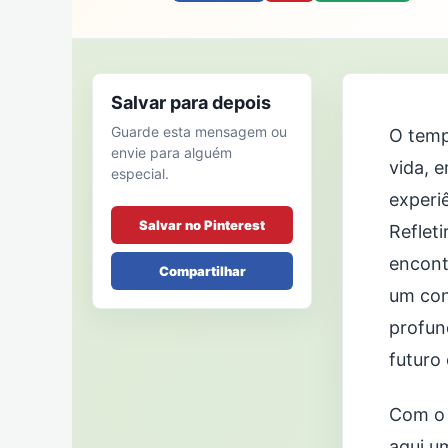
Salvar para depois
Guarde esta mensagem ou
O temp
envie para alguém
vida, 
especial.
experi
Salvar no Pinterest
Reflet
encont
Compartilhar
um con
profun
futuro
Com o 
aqui u