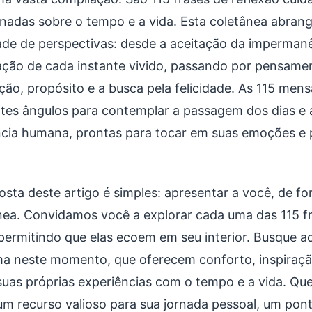
onadas sobre o tempo e a vida. Esta coletânea abra
ade de perspectivas: desde a aceitação da impermanê
ação de cada instante vivido, passando por pensame
ção, propósito e a busca pela felicidade. As 115 me
ntes ângulos para contemplar a passagem dos dias e 
ncia humana, prontas para tocar em suas emoções e
sta deste artigo é simples: apresentar a você, de for
nea. Convidamos você a explorar cada uma das 115 f
 permitindo que elas ecoem em seu interior. Busque a
ma neste momento, que oferecem conforto, inspiraç
suas próprias experiências com o tempo e a vida. Que
m recurso valioso para sua jornada pessoal, um pont