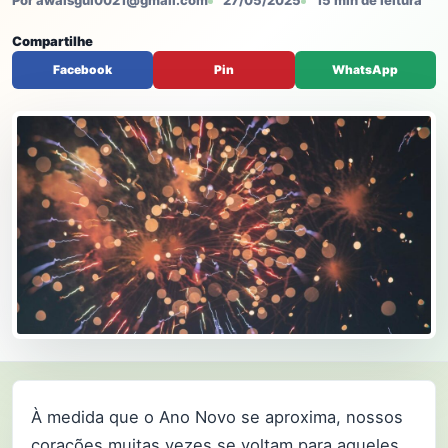
Por awaisgul0021@gmail.com
27/05/2025
15 min de leitura
Compartilhe
Facebook
Pin
WhatsApp
À medida que o Ano Novo se aproxima, nossos
corações muitas vezes se voltam para aqueles