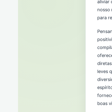
alivia
nosso 
para r
Pensan
positi
compil
oferec
direta
leves 
divers
espíri
fornec
boas v