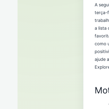
A segu
terça-
trabal
a list
favori
como u
positi
ajude a
Explor
Mot