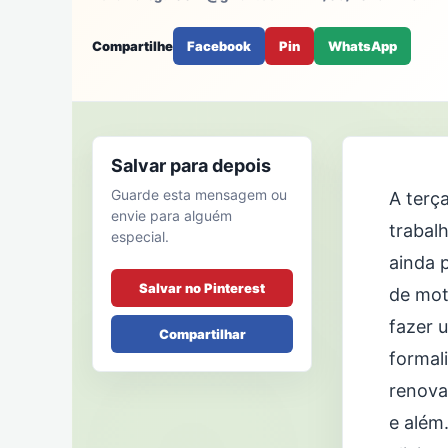
Compartilhe
Facebook
Pin
WhatsApp
Salvar para depois
Guarde esta mensagem ou
A terç
envie para alguém
trabalh
especial.
ainda 
Salvar no Pinterest
de mot
fazer 
Compartilhar
formal
renova
e além