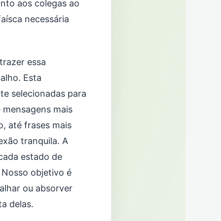
anto aos colegas ao
aísca necessária
trazer essa
alho. Esta
te selecionadas para
de mensagens mais
o, até frases mais
xão tranquila. A
cada estado de
. Nosso objetivo é
palhar ou absorver
a delas.