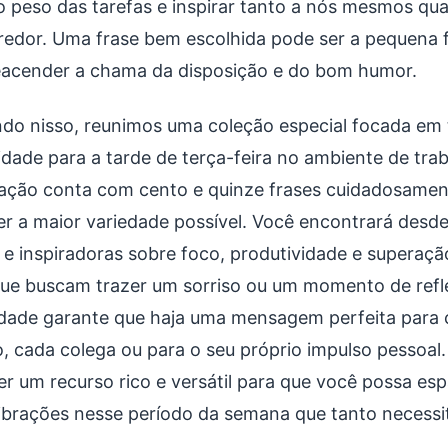
r o peso das tarefas e inspirar tanto a nós mesmos qu
redor. Uma frase bem escolhida pode ser a pequena f
eacender a chama da disposição e do bom humor.
do nisso, reunimos uma coleção especial focada em 
vidade para a tarde de terça-feira no ambiente de trab
ação conta com cento e quinze frases cuidadosamen
er a maior variedade possível. Você encontrará des
s e inspiradoras sobre foco, produtividade e superaçã
que buscam trazer um sorriso ou um momento de refle
idade garante que haja uma mensagem perfeita para 
to, cada colega ou para o seu próprio impulso pessoal
er um recurso rico e versátil para que você possa es
ibrações nesse período da semana que tanto necessit