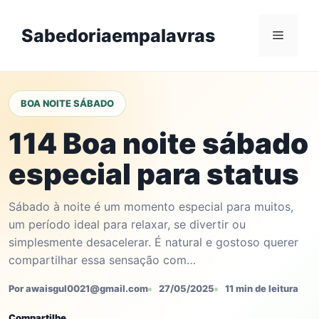
Skip
to
Sabedoriaempalavras
Menu
content
BOA NOITE SÁBADO
114 Boa noite sábado
especial para status
Sábado à noite é um momento especial para muitos,
um período ideal para relaxar, se divertir ou
simplesmente desacelerar. É natural e gostoso querer
compartilhar essa sensação com…
Por awaisgul0021@gmail.com
27/05/2025
11 min de leitura
Compartilhe