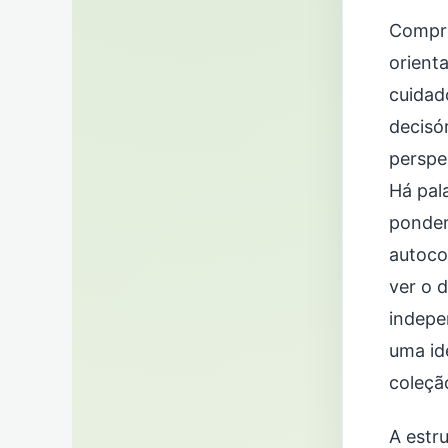
Compre
orient
cuidad
decisór
perspe
Há pal
ponder
autoco
ver o d
indepe
uma id
coleçã
A estr