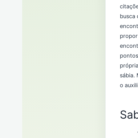
citaçõ
busca d
encont
propor
encont
pontos
própri
sábia.
o auxi
Sab