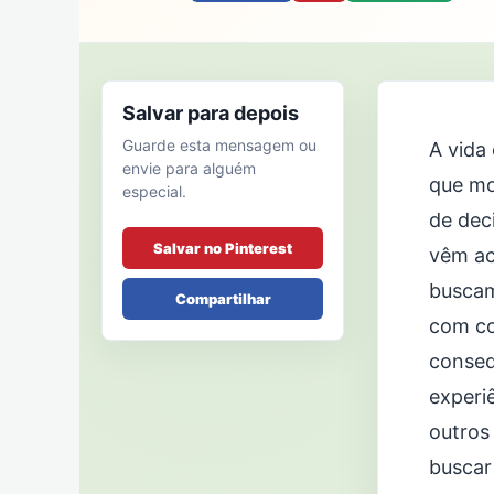
Salvar para depois
Guarde esta mensagem ou
A vida
envie para alguém
que mo
especial.
de dec
Salvar no Pinterest
vêm ac
buscam
Compartilhar
com co
conseq
experi
outros
buscar