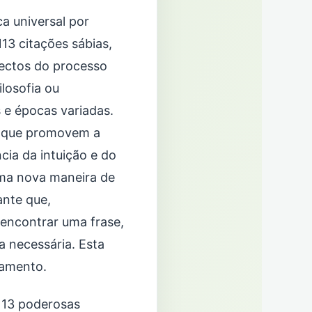
 universal por
13 citações sábias,
pectos do processo
ilosofia ou
 e épocas variadas.
as que promovem a
ia da intuição e do
ma nova maneira de
ante que,
 encontrar uma frase,
a necessária. Esta
samento.
 113 poderosas