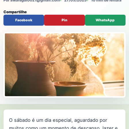
Por awaisgul0021@gmail.com
27/05/2025
10 min de leitura
Compartilhe
Facebook
Pin
WhatsApp
O sábado é um dia especial, aguardado por
muitos como um momento de descanso, lazer e